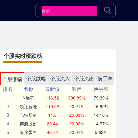
个股实时涨跌榜
个股跌幅
个股流入
个股流出
换手率
个股涨幅
排名
名称
最新价
涨幅
换手率
1
N展芯
116.52
396.89%
79.39%
2
锐翔智能
110.02
20.21%
16.80%
3
志特新材
14.8
20.03%
14.18%
4
博腾股份
20.44
20.02%
14.77%
5
近岸蛋白
46.72
20.01%
5.62%