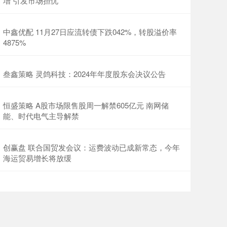
增 引发市场担忧
中鑫优配 11月27日应流转债下跌042%，转股溢价率
4875%
叁鑫策略 灵鸽科技：2024年年度股东会决议公告
恒盛策略 A股市场限售股周一解禁605亿元 南网储
能、时代电气主导解禁
创赢盘 联合国贸发会议：运费波动已成新常态，今年
海运贸易增长将放缓