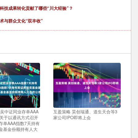
科技成果转化贡献了哪些“川大经验”？
术与群众文化“双丰收”
吴中证同业存单AAA
互盈策略 昊创瑞通、道生天合等3
 关于以通讯方式召开
家公司IPO即将上会
存单AAA指数7天持有
金基金份额持有人大