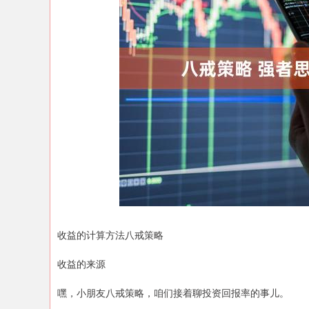
上证指数
3940.04
.40
2.13%
39.68
1.
收益的计算方法八戒策略
收益的来源
嘿，小朋友八戒策略，咱们接着聊投资回报率的事儿。