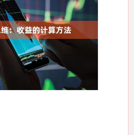
深证成指
14311.01
02%
200.89
1.42%