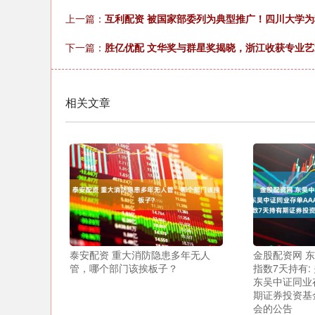
上一篇：
互利配资 被国家部委列为典型推广！四川大学为
下一篇：
胜亿优配 文华奖与群星奖揭晓，浙江收获专业艺
相关文章
泰安配资 重大消防隐患多年无人
金股配资网 东
管，哪个部门该挨板子？
指数7天持有:
东吴中证同业
期证券投资基
会的公告