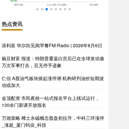
热点资讯
添利富 华尔街见闻早餐FM-Radio | 2026年8月6日
豌豆财富 报道：特朗普重返白宫后已在全球发动逾
万次军事打击，且无停手迹象
仁信 A股油气板块掀起涨停潮 机构研判油价短期波
动或加大
金顶配资 市民夜校一站式报名平台上线试运行，
130余门新课开放报名
万德策略 稀土永磁概念股盘初拉升，中科三环涨停
_涨超_厦门钨业_科技