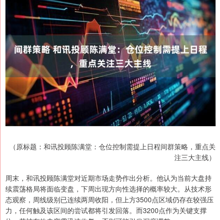
（原标题：和讯投顾陈满堂：仓位控制需提上日程间群策略，重点关
注三大主线）
周末，和讯投顾陈满堂对近期市场走势作出分析。他认为当前大盘持
续震荡格局将面临变盘，下周出现方向性选择的概率较大。从技术形
态观察，周线级别已连续两周收阳，但上方3500点区域仍存在较强压
力，任何触及该区间的尝试都将引发回落。而3200点作为关键支撑