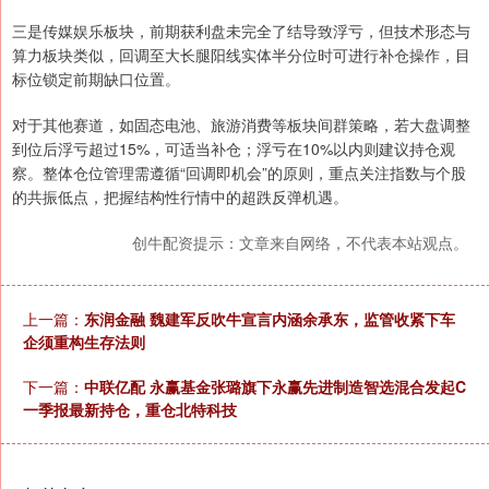
三是传媒娱乐板块，前期获利盘未完全了结导致浮亏，但技术形态与
算力板块类似，回调至大长腿阳线实体半分位时可进行补仓操作，目
标位锁定前期缺口位置。
对于其他赛道，如固态电池、旅游消费等板块间群策略，若大盘调整
到位后浮亏超过15%，可适当补仓；浮亏在10%以内则建议持仓观
察。整体仓位管理需遵循“回调即机会”的原则，重点关注指数与个股
的共振低点，把握结构性行情中的超跌反弹机遇。
创牛配资提示：文章来自网络，不代表本站观点。
上一篇：
东润金融 魏建军反吹牛宣言内涵余承东，监管收紧下车
企须重构生存法则
下一篇：
中联亿配 永赢基金张璐旗下永赢先进制造智选混合发起C
一季报最新持仓，重仓北特科技