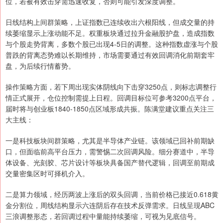
位，若被有效击穿需迅速收复，否则可能引发深度调整。
日线结构上间群策略，上证指数已连续收出六根阳线，但成交量的持
续萎缩显示上涨动能不足。权重板块通过拉升金融股护盘，造成指数
与个股走势背离，多数个股已出现4-5日的调整。这种指数虚涨与个股
普跌的背离态势难以长期维持，市场需要通过有效回调消化前期套牢
盘，为后续行情蓄势。
操作策略方面，若下周出现实体阴线向下击穿3250点，则标志调整行
情正式展开，仓位控制需提上日程。回调目标位可参考3200点平台，
届时将与创业板1840-1850点区域形成共振。陈满堂建议重点关注三
大主线：
一是科技板块间群策略，尤其是半导体产业链。该领域已回补前期缺
口，但面临前高平台压力，需警惕二次回调风险。细分赛道中，半导
体设备、光刻胶、芯片设计等板块具备国产替代逻辑，回调至前期成
交量密集区时可择机介入。
二是算力领域，经历两波上涨后的双头回调，当前价格已接近0.618黄
金分割位，周线结构显示六连阴后存在技术反弹需求。日线呈现ABC
三浪调整形态，若回调过程中量能持续萎缩，可视为见底信号。