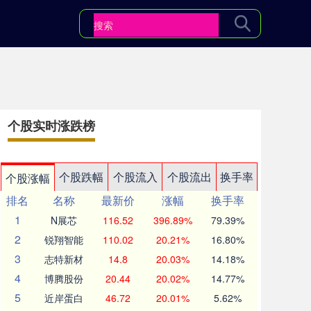
个股实时涨跌榜
个股跌幅
个股流入
个股流出
换手率
个股涨幅
排名
名称
最新价
涨幅
换手率
1
N展芯
116.52
396.89%
79.39%
2
锐翔智能
110.02
20.21%
16.80%
3
志特新材
14.8
20.03%
14.18%
4
博腾股份
20.44
20.02%
14.77%
5
近岸蛋白
46.72
20.01%
5.62%