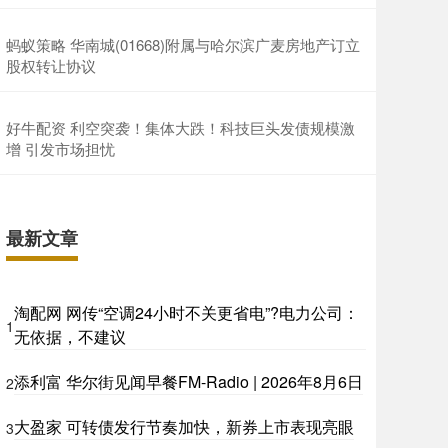
蚂蚁策略 华南城(01668)附属与哈尔滨广麦房地产订立
股权转让协议
好牛配资 利空突袭！集体大跌！科技巨头发债规模激
增 引发市场担忧
最新文章
淘配网 网传“空调24小时不关更省电”?电力公司：
1
无依据，不建议
添利富 华尔街见闻早餐FM-Radio | 2026年8月6日
2
大盈家 可转债发行节奏加快，新券上市表现亮眼
3