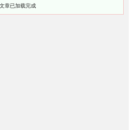
文章已加载完成
深证成指
14311.01
02%
200.89
1.42%