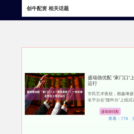
创牛配资 相关话题
首页
创牛配资
盛瑞德优配 “家门口”
运行
市民艺术夜校，赖鑫琳摄
名平台在“随申办”上线试
盛瑞德优配
查看：
174