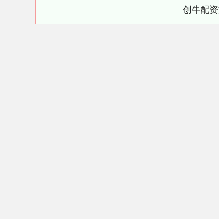
创牛配资
上证指数
3940.04
.40
2.13%
39.68
1.