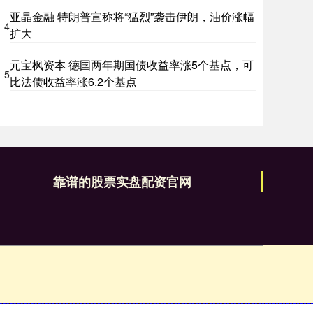
亚晶金融 特朗普宣称将“猛烈”袭击伊朗，油价涨幅
4
扩大
元宝枫资本 德国两年期国债收益率涨5个基点，可
5
比法债收益率涨6.2个基点
靠谱的股票实盘配资官网