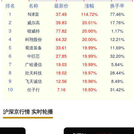
排名
名称
最新价
涨幅
换手率
1
N津富
37.49
114.72%
77.46%
2
威尔高
39.83
20.01%
17.76%
3
锴威特
77.82
20.00%
1.17%
4
科翔股份
64.32
20.00%
12.21%
5
蜀道装备
33.61
19.99%
11.69%
6
中巨芯
27.85
19.99%
32.20%
7
广哈通信
19.03
19.99%
5.84%
8
欣天科技
18.02
19.97%
28.44%
9
飞天诚信
12.56
19.96%
8.49%
10
任子行
7.16
19.93%
31.42%
沪深京行情 实时轮播