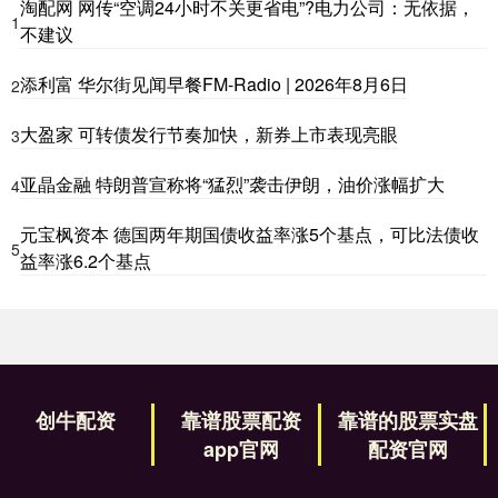
淘配网 网传“空调24小时不关更省电”?电力公司：无依据，
1
不建议
添利富 华尔街见闻早餐FM-Radio | 2026年8月6日
2
大盈家 可转债发行节奏加快，新券上市表现亮眼
3
亚晶金融 特朗普宣称将“猛烈”袭击伊朗，油价涨幅扩大
4
元宝枫资本 德国两年期国债收益率涨5个基点，可比法债收
5
益率涨6.2个基点
创牛配资
靠谱股票配资
靠谱的股票实盘
app官网
配资官网