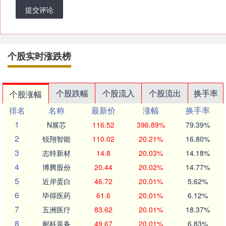
提交评论
个股实时涨跌榜
个股跌幅
个股流入
个股流出
换手率
个股涨幅
排名
名称
最新价
涨幅
换手率
1
N展芯
116.52
396.89%
79.39%
2
锐翔智能
110.02
20.21%
16.80%
3
志特新材
14.8
20.03%
14.18%
4
博腾股份
20.44
20.02%
14.77%
5
近岸蛋白
46.72
20.01%
5.62%
6
毕得医药
61.6
20.01%
6.12%
7
五洲医疗
83.62
20.01%
18.37%
8
耐科装备
49.67
20.01%
6.83%