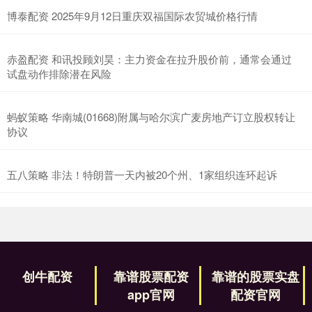
博泰配资 2025年9月12日重庆双福国际农贸城价格行情
赤盈配资 和讯投顾刘昊：主力资金在拉升股价前，通常会通过
试盘动作排除潜在风险
蚂蚁策略 华南城(01668)附属与哈尔滨广麦房地产订立股权转让
协议
五八策略 非法！特朗普一天内被20个州、1家组织连环起诉
创牛配资
靠谱股票配资
靠谱的股票实盘
app官网
配资官网