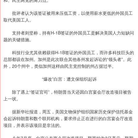
和、民主两党的角力点。
批评者认为该签证被用来压低工资，以便用薪水更低的外国员工
取代美国工人。
支持者则坚称，持有H-1B签证的外国员工是解决美国人力短缺问
题的关键措施。
科技行业尤其依赖获得H-1B签证的外国员工，而许多科技巨头的
总部都设在加州。加州是此次联合其他各州发起诉讼的“领头者”。此
外，20个州中，类似加州这样由民主党控制的州占据过半。
“爆改”白宫：遭文保组织起诉
除了遇上“签证官司”，特朗普当天还因白宫宴会厅改造项目被告
上一状。
据新华社报道，周五，美国文物保护组织国家历史保护信托基金
会起诉特朗普和数个联邦机构，要求停止正在进行的白宫宴会厅改造
项目，并表示该项目是非法的。