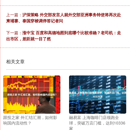
上一篇：
沪深策略 外交部发言人就外交部亚洲事务特使将再次赴
柬埔寨、泰国穿梭调停答记者问
下一篇：
涨中宝 百度和高德地图到底哪个比较准确？老司机：走
出市区，差距就一目了然
相关文章
跟投之家 外汇结汇潮，如何影
融易富 上海咖啡门店领跑全
响国内流动性？
球，突破万店门槛，达到10336
家