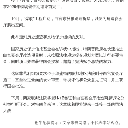
今年7月底，白宫公布宴会厅改造项目，预算约为3亿美元，预期
在2029年特朗普任期结束前完工。
10月，“爆改”工程启动，白宫东翼被迅速拆除，以便为建造宴会
厅腾出空间。
此举遭到历史遗迹和文物保护组织的反对。
国家历史保护信托基金会在诉状中指出，特朗普政府在快速推进
白宫宴会厅改造项目时，未按照法律规定提交规划方案以进行必要审
查，同时项目并未获得国会授权，超越了宪法赋予总统的权力。
这家非营利组织要求位于华盛顿的联邦地区法院叫停白宫宴会厅
施工，直至经过全面的设计审查、环境评估和公众意见征询，并且获
得国会批准。
下周，两家联邦法院将就H-1B签证和白宫宴会厅改造两起诉讼分
别举行听证会。对特朗普来说，这意味着即将迎来一场接一场的司法
大战。
创牛配资提示：文章来自网络，不代表本站观点。