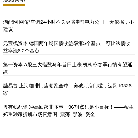
淘配网 网传“空调24小时不关更省电”?电力公司：无依据，不
建议
元宝枫资本 德国两年期国债收益率涨5个基点，可比法债收
益率涨6.2个基点
第一资本 A股三大指数马年首日上涨 机构称春季行情有望延
续
融易富 上海咖啡门店领跑全球，突破万店门槛，达到10336
家
粤有钱配资 冲高回落非坏事，3674点只是小目标！——帮主
郑重独家拆解市场真意图_震荡_那波_资金