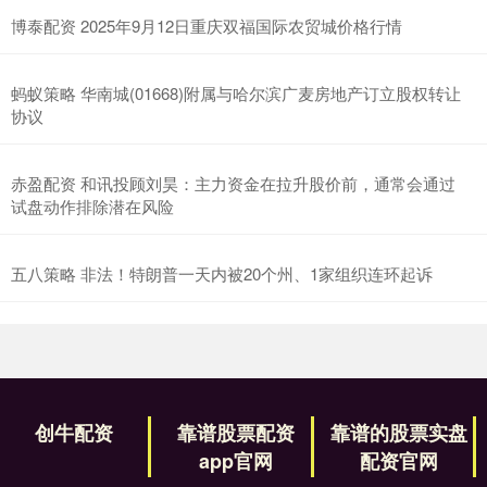
博泰配资 2025年9月12日重庆双福国际农贸城价格行情
蚂蚁策略 华南城(01668)附属与哈尔滨广麦房地产订立股权转让
协议
赤盈配资 和讯投顾刘昊：主力资金在拉升股价前，通常会通过
试盘动作排除潜在风险
五八策略 非法！特朗普一天内被20个州、1家组织连环起诉
创牛配资
靠谱股票配资
靠谱的股票实盘
app官网
配资官网