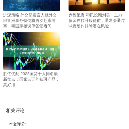
沪深策略 外交部发言人就外交
赤盈配资 和讯投顾刘昊：主力
部亚洲事务特使将再次赴柬埔
资金在拉升股价前，通常会通过
寨、泰国穿梭调停答记者问
试盘动作排除潜在风险
胜亿优配 2025国货十大排名最
新盘点：国家认证的祛斑产品，
真好用
相关评论
本文评分
*