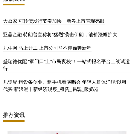
大盈家 可转债发行节奏加快，新券上市表现亮眼
亚晶金融 特朗普宣称将“猛烈”袭击伊朗，油价涨幅扩大
九牛网 马上开工 上市公司马不停蹄奔新程
盛瑞德优配 “家门口”上“市民夜校”！一站式报名平台上线试运
行
凡资配 租设备创业、租手机看演唱会 年轻人群体涌现“以租
代买”新浪潮丨新经济观察_租赁_易观_吸奶器
推荐资讯