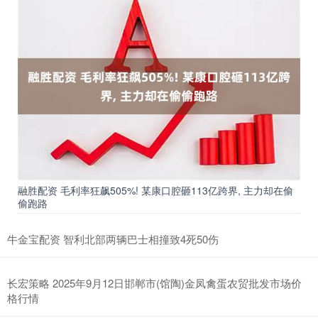
融胜配资 毛利率狂飙505%! 某康口腔砸113亿跨界, 主力却在偷
偷跑路
牛金宝配资 智利北部两辆巴士相撞致4死50伤
长宏策略 2025年9月12日邯郸市(馆陶)金凤禽蛋农贸批发市场价
格行情