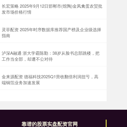
长宏策略 2025年9月12日邯郸市(馆陶)金凤禽蛋农贸批
发市场价格行情
灵菲配资 2025年时序数据库推荐国产榜及企业级选择
指南
泸深A融通 浙大学霸陈勤：38岁从脸书总部跳楼，把
工作当全部，却遭不公对待
金来源配资 德福科技2025Q1营收翻倍利润扭亏，高
端铜箔业务加速发展
靠谱的股票实盘配资官网