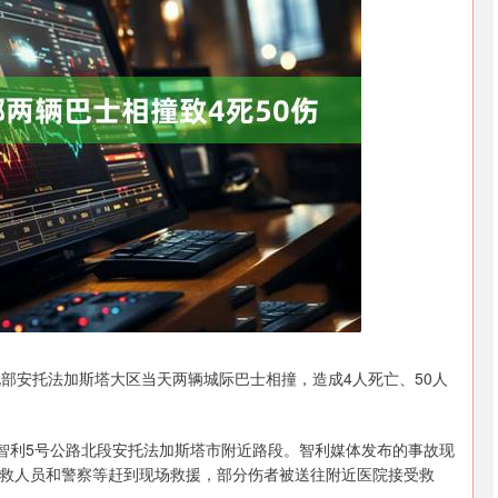
深证成指
14311.01
02%
200.89
1.42%
安托法加斯塔大区当天两辆城际巴士相撞，造成4人死亡、50人
智利5号公路北段安托法加斯塔市附近路段。智利媒体发布的事故现
救人员和警察等赶到现场救援，部分伤者被送往附近医院接受救