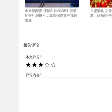
金来源配资 德福科技2025Q1营收
立盟策略 文旅
翻倍利润扭亏，高端铜箔业务加速
济、旅拍经济
发展
相关评论
本文评分
*
评论内容
*