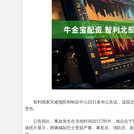
上证指数
3940.04
.40
2.13%
39.68
1.
智利国家灾难预防和响应中心22日发布公告说，该国北部
受伤。
公告指出，事故发生在当地时间22日7时许，地点位于
场照片显示，两辆城际巴士受损严重。事发后，消防员、急