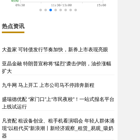
热点资讯
大盈家 可转债发行节奏加快，新券上市表现亮眼
亚晶金融 特朗普宣称将“猛烈”袭击伊朗，油价涨幅
扩大
九牛网 马上开工 上市公司马不停蹄奔新程
盛瑞德优配 “家门口”上“市民夜校”！一站式报名平台
上线试运行
凡资配 租设备创业、租手机看演唱会 年轻人群体涌
现“以租代买”新浪潮丨新经济观察_租赁_易观_吸奶
器