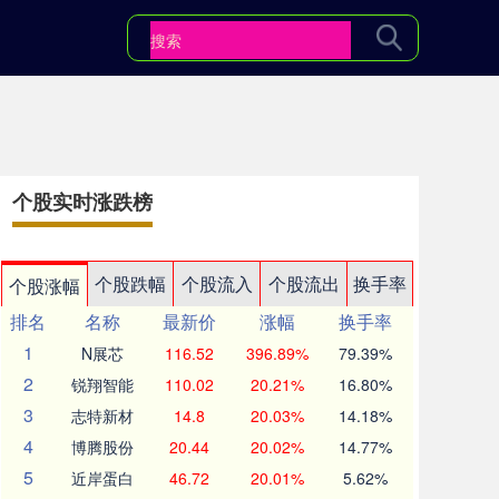
个股实时涨跌榜
个股跌幅
个股流入
个股流出
换手率
个股涨幅
排名
名称
最新价
涨幅
换手率
1
N展芯
116.52
396.89%
79.39%
2
锐翔智能
110.02
20.21%
16.80%
3
志特新材
14.8
20.03%
14.18%
4
博腾股份
20.44
20.02%
14.77%
5
近岸蛋白
46.72
20.01%
5.62%