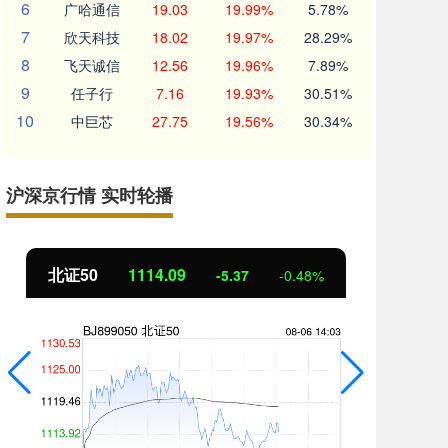
6
广哈通信
19.03
19.99%
5.78%
7
欣天科技
18.02
19.97%
28.29%
8
飞天诚信
12.56
19.96%
7.89%
9
任子行
7.16
19.93%
30.51%
10
中巨芯
27.75
19.56%
30.34%
沪深京行情 实时轮播
北证50
1114.10
创
-5.36
-0.48%