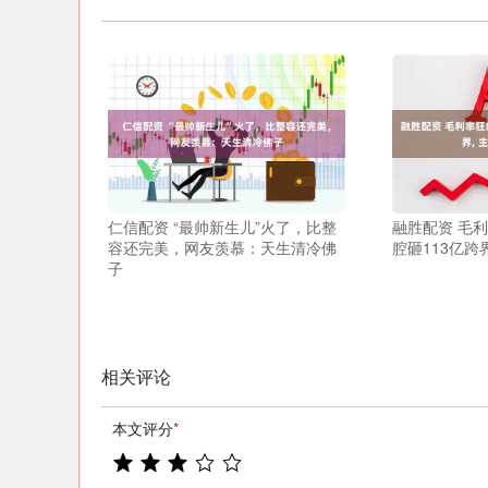
仁信配资 “最帅新生儿”火了，比整
融胜配资 毛利
容还完美，网友羡慕：天生清冷佛
腔砸113亿跨
子
相关评论
本文评分
*