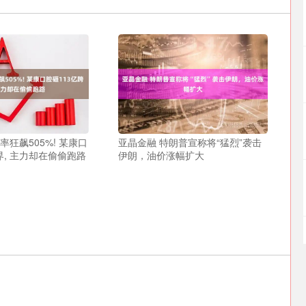
率狂飙505%! 某康口
亚晶金融 特朗普宣称将“猛烈”袭击
界, 主力却在偷偷跑路
伊朗，油价涨幅扩大