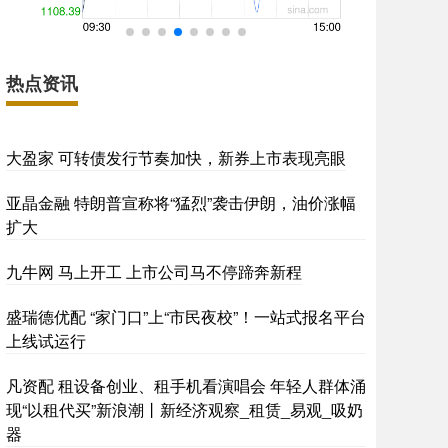
热点资讯
大盈家 可转债发行节奏加快，新券上市表现亮眼
亚晶金融 特朗普宣称将“猛烈”袭击伊朗，油价涨幅
扩大
九牛网 马上开工 上市公司马不停蹄奔新程
盛瑞德优配 “家门口”上“市民夜校”！一站式报名平台
上线试运行
凡资配 租设备创业、租手机看演唱会 年轻人群体涌
现“以租代买”新浪潮丨新经济观察_租赁_易观_吸奶
器