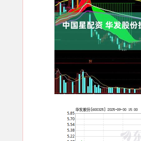
深证成指
14008.46
93
0.15%
-135.74
-