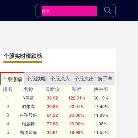
个股实时涨跌榜
个股跌幅
个股流入
个股流出
换手率
个股涨幅
排名
名称
最新价
涨幅
换手率
1
N津富
38.92
122.91%
66.19%
2
威尔高
39.83
20.01%
17.40%
3
科翔股份
64.32
20.00%
11.89%
4
锴威特
77.82
20.00%
1.08%
5
蜀道装备
33.61
19.99%
11.55%