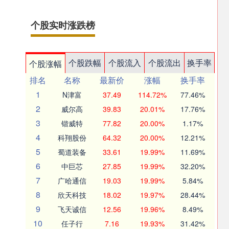
个股实时涨跌榜
个股跌幅
个股流入
个股流出
换手率
个股涨幅
排名
名称
最新价
涨幅
换手率
1
N津富
37.49
114.72%
77.46%
2
威尔高
39.83
20.01%
17.76%
3
锴威特
77.82
20.00%
1.17%
4
科翔股份
64.32
20.00%
12.21%
5
蜀道装备
33.61
19.99%
11.69%
6
中巨芯
27.85
19.99%
32.20%
7
广哈通信
19.03
19.99%
5.84%
8
欣天科技
18.02
19.97%
28.44%
9
飞天诚信
12.56
19.96%
8.49%
10
任子行
7.16
19.93%
31.42%