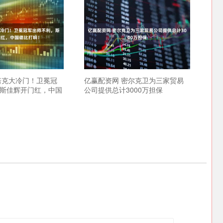
诺克大冷门！卫冕冠
亿赢配资网 密尔克卫为三家贸易
斯佳辉开门红，中国
公司提供总计3000万担保