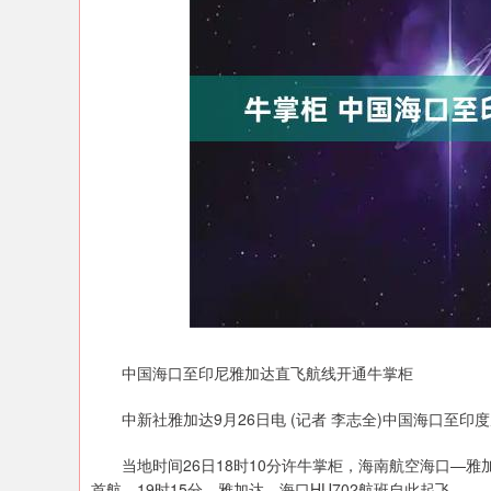
中国海口至印尼雅加达直飞航线开通牛掌柜
中新社雅加达9月26日电 (记者 李志全)中国海口至印
当地时间26日18时10分许牛掌柜，海南航空海口—雅加
首航。19时15分，雅加达—海口HU702航班自此起飞。