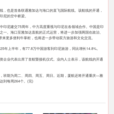
，也是首条联通雅加达与海口的直飞国际航线。该航线的开通，
印尼的空中桥梁。
印尼建交75周年，中方高度重视与印尼在各领域合作。中国是印
之一。海口至雅加达直航的正式运营，将进一步加强两国在政治、
往带来更多便利牛掌柜，也将进一步带动双方旅游和文化交流。
5年上半年，有77.8万中国游客到印尼旅游，同比增长14.8%。
企业代表出席了首航暨接机仪式。业内人士表示，该航线的开通
班期为周二、周四、周五、周日。近期，厦航还将开通重庆—雅
到每周264个。(完)