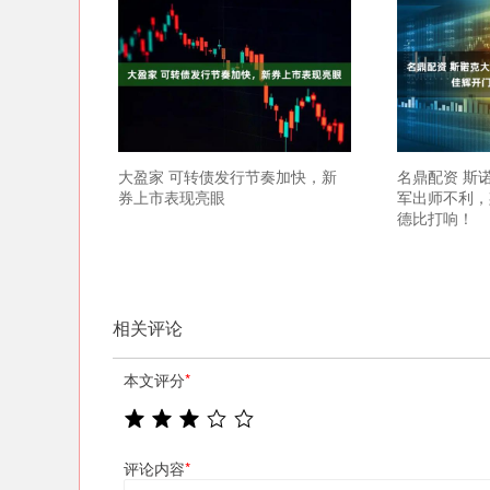
大盈家 可转债发行节奏加快，新
名鼎配资 斯
券上市表现亮眼
军出师不利，
德比打响！
相关评论
本文评分
*
评论内容
*