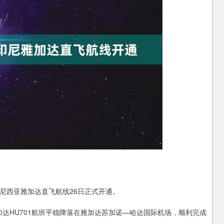
度尼西亚雅加达直飞航线26日正式开通。
达HU701航班平稳降落在雅加达苏加诺—哈达国际机场，顺利完成