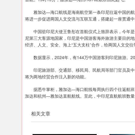
雅加达—海口航线是海南航空第一条印尼往返中国的航线
将进一步促进两国人文交流与互联互通，搭建起一座贯通中
中国驻印尼大使王鲁彤在首航仪式上致辞表示，今年是中
尼第三大客源地国家，印尼是中国游客海外旅游主要目的地
经济、人文、安全、海上“五大支柱”合作，给两国人文交
数据显示，2024年，有144万中国游客到印尼旅游。202
印尼旅游部、交通部、移民局、民航局等部门官员及中资
将为两地经贸合作注入新的动能。
据悉牛掌柜，雅加达—海口航线每周执行四个往返航班，
加达和杭州—雅加达直航航线。至此，中印尼直航航班数量达
相关文章