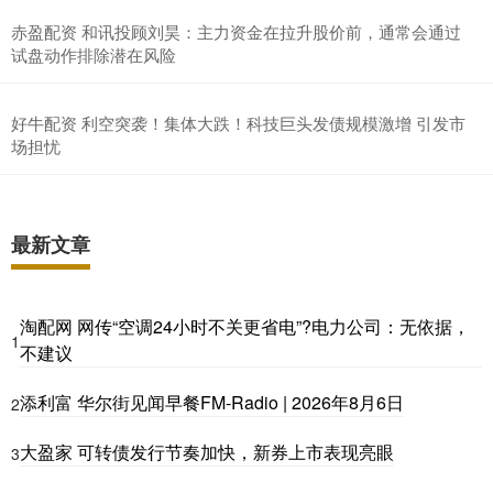
赤盈配资 和讯投顾刘昊：主力资金在拉升股价前，通常会通过
试盘动作排除潜在风险
好牛配资 利空突袭！集体大跌！科技巨头发债规模激增 引发市
场担忧
最新文章
淘配网 网传“空调24小时不关更省电”?电力公司：无依据，
1
不建议
添利富 华尔街见闻早餐FM-Radio | 2026年8月6日
2
大盈家 可转债发行节奏加快，新券上市表现亮眼
3