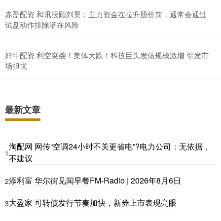
赤盈配资 和讯投顾刘昊：主力资金在拉升股价前，通常会通过
试盘动作排除潜在风险
好牛配资 利空突袭！集体大跌！科技巨头发债规模激增 引发市
场担忧
最新文章
淘配网 网传“空调24小时不关更省电”?电力公司：无依据，
1
不建议
添利富 华尔街见闻早餐FM-Radio | 2026年8月6日
2
大盈家 可转债发行节奏加快，新券上市表现亮眼
3