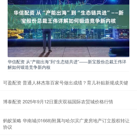
华信配资 从“产能出海”到“生态链共进”——新宝股份总裁王伟详
解如何锻造竞争新内核
可盈配资 普通人林杰靠百家号做出成绩？育儿补贴新规成关键
博泰配资 2025年9月12日重庆双福国际农贸城价格行情
蚂蚁策略 华南城(01668)附属与哈尔滨广麦房地产订立股权转让
协议