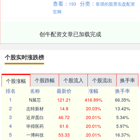
查看：
分类：
193
靠谱的股票实盘配资
兑....
官网
创牛配资文章已加载完成
个股实时涨跌榜
个股跌幅
个股流入
个股流出
换手率
个股涨幅
排名
名称
最新价
涨幅
换手率
1
N展芯
121.21
416.89%
66.35%
2
志特新材
14.8
20.03%
13.42%
3
近岸蛋白
46.72
20.01%
5.34%
4
毕得医药
61.6
20.01%
5.97%
5
一博科技
53.33
20.01%
16.37%