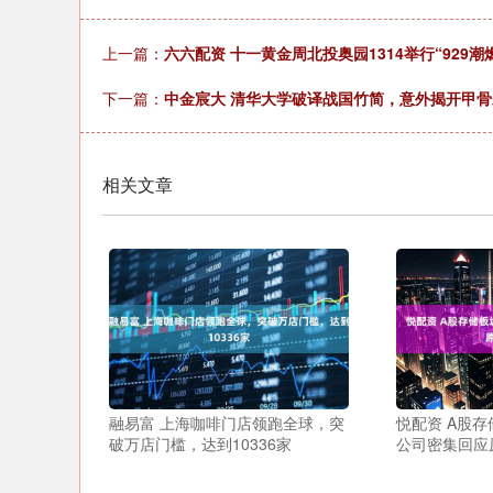
上一篇：
六六配资 十一黄金周北投奥园1314举行“929潮
下一篇：
中金宸大 清华大学破译战国竹简，意外揭开甲
相关文章
融易富 上海咖啡门店领跑全球，突
悦配资 A股存
破万店门槛，达到10336家
公司密集回应