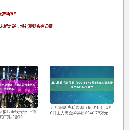
燃运动季”
骨未解之谜，增补夏朝实存证据
五八策略 兖矿能源（600188）5月
储板块全线走强 上市
6日主力资金净卖出2246.78万元
原厂涨价影响