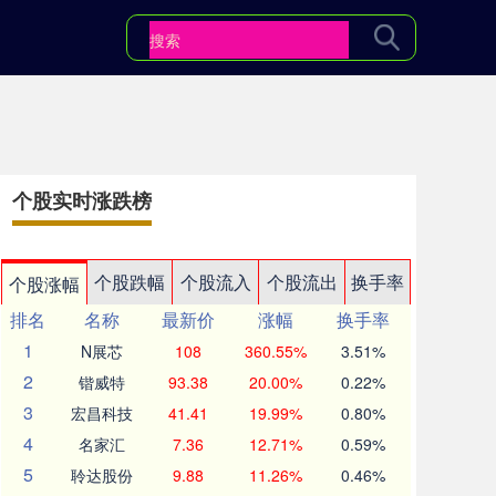
个股实时涨跌榜
个股跌幅
个股流入
个股流出
换手率
个股涨幅
排名
名称
最新价
涨幅
换手率
1
N展芯
108
360.55%
3.51%
2
锴威特
93.38
20.00%
0.22%
3
宏昌科技
41.41
19.99%
0.80%
4
名家汇
7.36
12.71%
0.59%
5
聆达股份
9.88
11.26%
0.46%