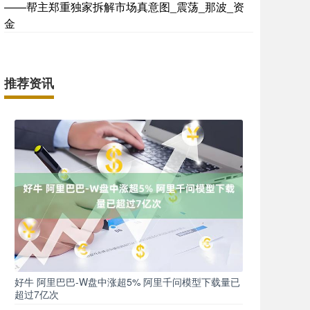
——帮主郑重独家拆解市场真意图_震荡_那波_资
金
推荐资讯
好牛 阿里巴巴-W盘中涨超5% 阿里千问模型下载量已
超过7亿次