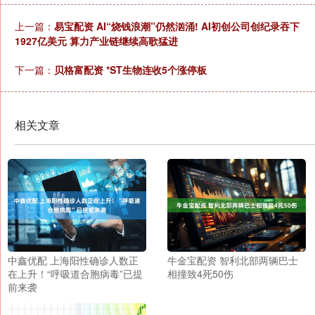
上一篇：
易宝配资 AI“烧钱浪潮”仍然汹涌! AI初创公司创纪录吞下
1927亿美元 算力产业链继续高歌猛进
下一篇：
贝格富配资 *ST生物连收5个涨停板
相关文章
中鑫优配 上海阳性确诊人数正
牛金宝配资 智利北部两辆巴士
在上升！“呼吸道合胞病毒”已提
相撞致4死50伤
前来袭