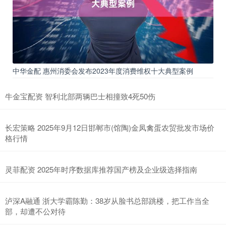
中华金配 惠州消委会发布2023年度消费维权十大典型案例
牛金宝配资 智利北部两辆巴士相撞致4死50伤
长宏策略 2025年9月12日邯郸市(馆陶)金凤禽蛋农贸批发市场价
格行情
灵菲配资 2025年时序数据库推荐国产榜及企业级选择指南
泸深A融通 浙大学霸陈勤：38岁从脸书总部跳楼，把工作当全
部，却遭不公对待