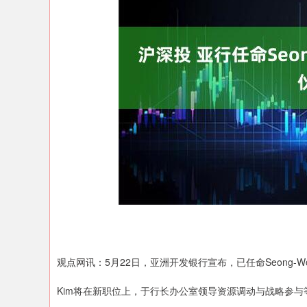
深证成指
14370.27
.65
0.73%
260.15
1
观点网讯：5月22日，亚洲开发银行宣布，已任命Seong-Wo
Kim将在新职位上，于行长办公室领导资源调动与战略参与