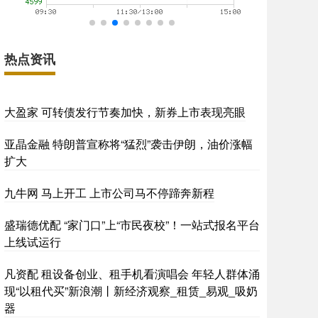
热点资讯
大盈家 可转债发行节奏加快，新券上市表现亮眼
亚晶金融 特朗普宣称将“猛烈”袭击伊朗，油价涨幅
扩大
九牛网 马上开工 上市公司马不停蹄奔新程
盛瑞德优配 “家门口”上“市民夜校”！一站式报名平台
上线试运行
凡资配 租设备创业、租手机看演唱会 年轻人群体涌
现“以租代买”新浪潮丨新经济观察_租赁_易观_吸奶
器