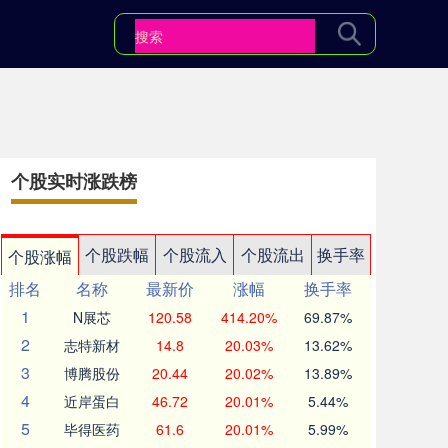
个股实时涨跌榜
个股跌幅
个股流入
个股流出
换手率
个股涨幅
排名
名称
最新价
涨幅
换手率
1
N展芯
120.58
414.20%
69.87%
2
志特新材
14.8
20.03%
13.62%
3
博腾股份
20.44
20.02%
13.89%
4
近岸蛋白
46.72
20.01%
5.44%
5
毕得医药
61.6
20.01%
5.99%