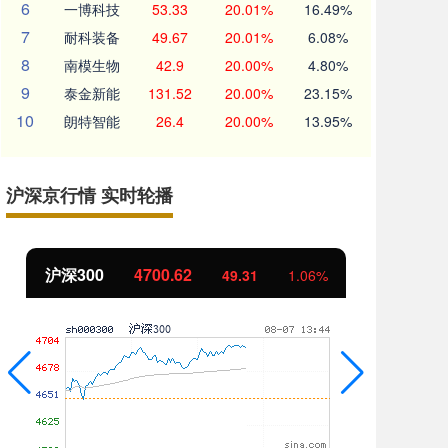
6
一博科技
53.33
20.01%
16.49%
7
耐科装备
49.67
20.01%
6.08%
8
南模生物
42.9
20.00%
4.80%
9
泰金新能
131.52
20.00%
23.15%
10
朗特智能
26.4
20.00%
13.95%
沪深京行情 实时轮播
北证50
1133.76
创
10.88
0.97%