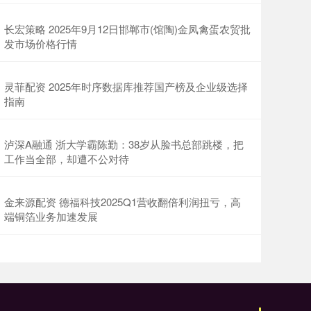
长宏策略 2025年9月12日邯郸市(馆陶)金凤禽蛋农贸批
发市场价格行情
灵菲配资 2025年时序数据库推荐国产榜及企业级选择
指南
泸深A融通 浙大学霸陈勤：38岁从脸书总部跳楼，把
工作当全部，却遭不公对待
金来源配资 德福科技2025Q1营收翻倍利润扭亏，高
端铜箔业务加速发展