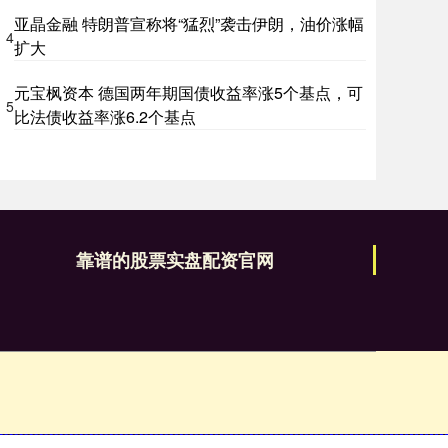
亚晶金融 特朗普宣称将“猛烈”袭击伊朗，油价涨幅
4
扩大
元宝枫资本 德国两年期国债收益率涨5个基点，可
5
比法债收益率涨6.2个基点
靠谱的股票实盘配资官网