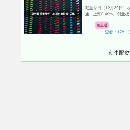
截至今日（12月30日）收
通，上涨0.49%。创业板指
荣立通
查看：
178
创牛配资
上证指数
3940.04
.40
2.13%
39.68
1.