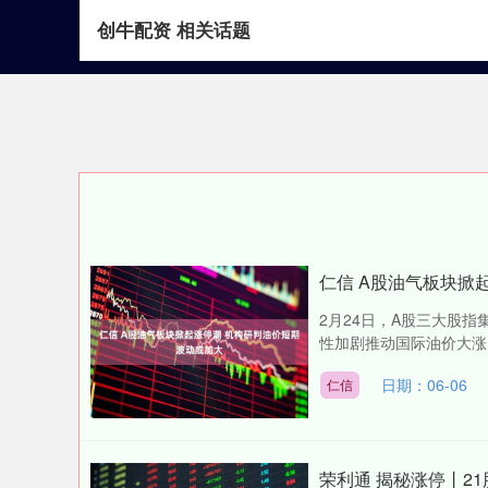
创牛配资 相关话题
首页
创牛配资
仁信 A股油气板块掀
2月24日，A股三大股
性加剧推动国际油价大涨
日期：06-06
仁信
荣利通 揭秘涨停丨2