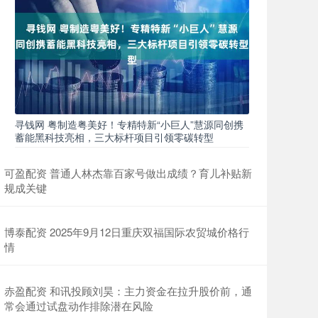
寻钱网 粤制造粤美好！专精特新“小巨人”慧源同创携
蓄能黑科技亮相，三大标杆项目引领零碳转型
可盈配资 普通人林杰靠百家号做出成绩？育儿补贴新
规成关键
博泰配资 2025年9月12日重庆双福国际农贸城价格行
情
赤盈配资 和讯投顾刘昊：主力资金在拉升股价前，通
常会通过试盘动作排除潜在风险