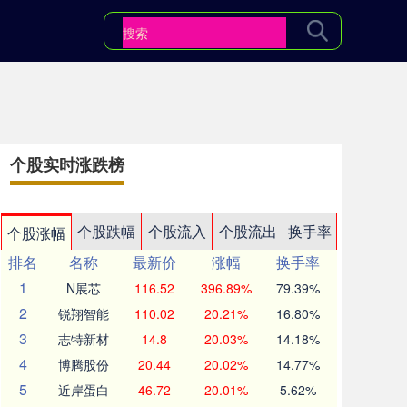
个股实时涨跌榜
个股跌幅
个股流入
个股流出
换手率
个股涨幅
排名
名称
最新价
涨幅
换手率
1
N展芯
116.52
396.89%
79.39%
2
锐翔智能
110.02
20.21%
16.80%
3
志特新材
14.8
20.03%
14.18%
4
博腾股份
20.44
20.02%
14.77%
5
近岸蛋白
46.72
20.01%
5.62%