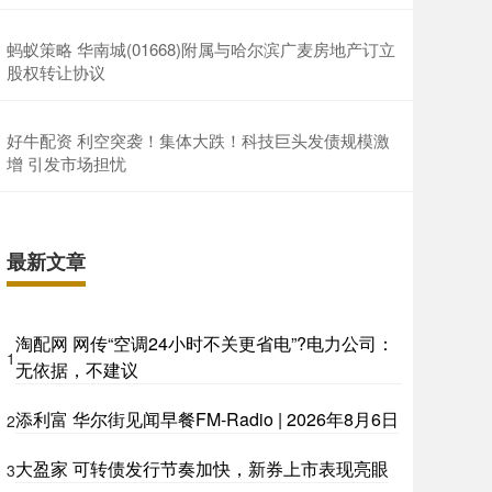
蚂蚁策略 华南城(01668)附属与哈尔滨广麦房地产订立
股权转让协议
好牛配资 利空突袭！集体大跌！科技巨头发债规模激
增 引发市场担忧
最新文章
淘配网 网传“空调24小时不关更省电”?电力公司：
1
无依据，不建议
添利富 华尔街见闻早餐FM-Radio | 2026年8月6日
2
大盈家 可转债发行节奏加快，新券上市表现亮眼
3