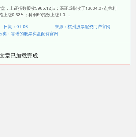
盘，上证指数报收3965.12点；深证成指收于13604.07点荣利
上涨0.63%；科创50指数上涨1.0....
日期：01-06
来源：杭州股票配资门户官网
分类：
靠谱的股票实盘配资官网
文章已加载完成
深证成指
14311.01
02%
200.89
1.42%