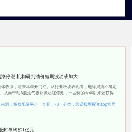
靠谱股票配资app官网
靠谱的股票实盘配资官网
起涨停潮 机构研判油价短期波动或加大
指集体收涨，迎来马年开门红。从行业板块表现看，地缘局势不确定
，从而带动A股油气板块掀起涨停潮，一些标的今年以来还获得....
来源：掌盘配资平台
查看：
73
分类：
靠谱股票配资app官网
1股封单均超1亿元