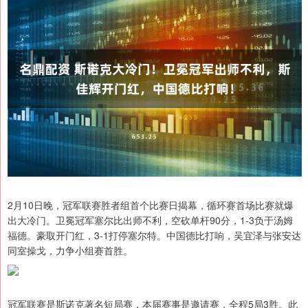
2月10日晚，冠军联赛胜者组首个比赛日揭幕，循环赛首场比赛就爆
出大冷门。卫冕冠军塞尔比出师不利，空砍单杆90分，1-3负于汤姆
福德。豪取开门红，3-1打停塞尔特。中国德比打响，吴宜泽与张安达
同室操戈，力争小组赛首胜。
冠军联赛是斯诺克著名短局赛，本届赛事是邀请赛，全程5局3胜。此