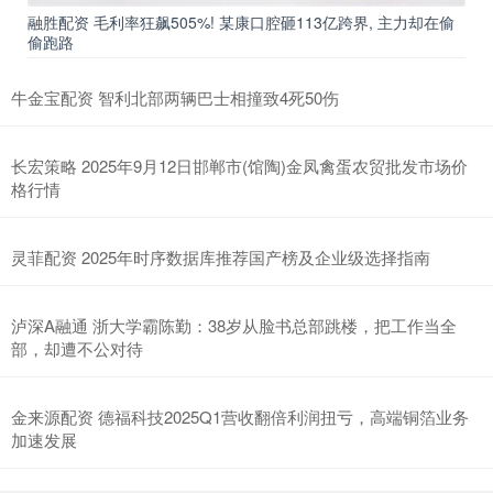
融胜配资 毛利率狂飙505%! 某康口腔砸113亿跨界, 主力却在偷
偷跑路
牛金宝配资 智利北部两辆巴士相撞致4死50伤
长宏策略 2025年9月12日邯郸市(馆陶)金凤禽蛋农贸批发市场价
格行情
灵菲配资 2025年时序数据库推荐国产榜及企业级选择指南
泸深A融通 浙大学霸陈勤：38岁从脸书总部跳楼，把工作当全
部，却遭不公对待
金来源配资 德福科技2025Q1营收翻倍利润扭亏，高端铜箔业务
加速发展