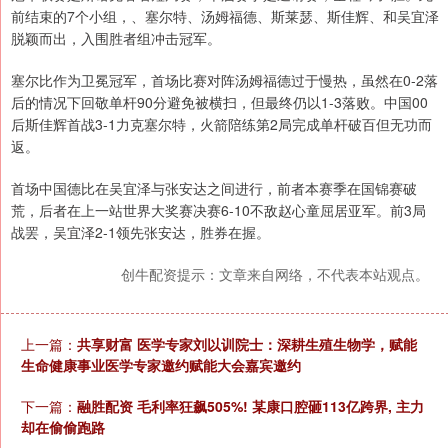
前结束的7个小组，、塞尔特、汤姆福德、斯莱瑟、斯佳辉、和吴宜泽
脱颖而出，入围胜者组冲击冠军。
塞尔比作为卫冕冠军，首场比赛对阵汤姆福德过于慢热，虽然在0-2落
后的情况下回敬单杆90分避免被横扫，但最终仍以1-3落败。中国00
后斯佳辉首战3-1力克塞尔特，火箭陪练第2局完成单杆破百但无功而
返。
首场中国德比在吴宜泽与张安达之间进行，前者本赛季在国锦赛破
荒，后者在上一站世界大奖赛决赛6-10不敌赵心童屈居亚军。前3局
战罢，吴宜泽2-1领先张安达，胜券在握。
创牛配资提示：文章来自网络，不代表本站观点。
上一篇：
共享财富 医学专家刘以训院士：深耕生殖生物学，赋能
生命健康事业医学专家邀约赋能大会嘉宾邀约
下一篇：
融胜配资 毛利率狂飙505%! 某康口腔砸113亿跨界, 主力
却在偷偷跑路