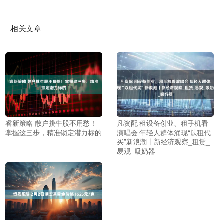
相关文章
睿新策略 散户挑牛股不用愁！
凡资配 租设备创业、租手机看
掌握这三步，精准锁定潜力标的
演唱会 年轻人群体涌现“以租代
买”新浪潮丨新经济观察_租赁_
易观_吸奶器