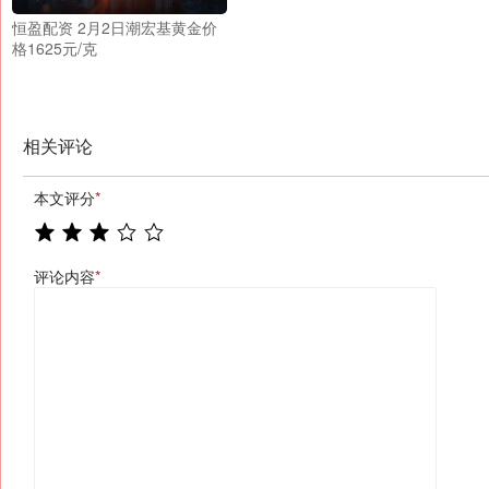
恒盈配资 2月2日潮宏基黄金价
格1625元/克
相关评论
本文评分
*
评论内容
*