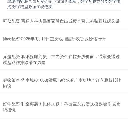
华瑞优配 联合国贸发会企业司司长李楠：数字贸易或加剧数字鸿
沟 数字转型必须实现连接
可盈配资 普通人林杰靠百家号做出成绩？育儿补贴新规成关键
博泰配资 2025年9月12日重庆双福国际农贸城价格行情
赤盈配资 和讯投顾刘昊：主力资金在拉升股价前，通常会通过
试盘动作排除潜在风险
蚂蚁策略 华南城(01668)附属与哈尔滨广麦房地产订立股权转让
协议
好牛配资 利空突袭！集体大跌！科技巨头发债规模激增 引发市
场担忧