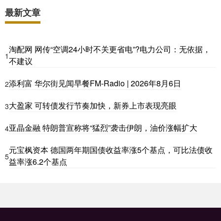
最新文章
淘配网 网传“空调24小时不关更省电”?电力公司：无依据，
1
不建议
添利富 华尔街见闻早餐FM-Radio | 2026年8月6日
2
大盈家 可转债发行节奏加快，新券上市表现亮眼
3
亚晶金融 特朗普宣称将“猛烈”袭击伊朗，油价涨幅扩大
4
元宝枫资本 德国两年期国债收益率涨5个基点，可比法债收
5
益率涨6.2个基点